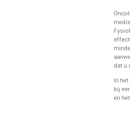
Oncol
medis
Fysio
effect
minder
aanwe
dat u 
In he
bij ee
en het